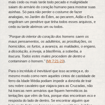
mais cedo ou mais tarde todo pecado e malignidade
saiam do armário do coração humano para mostrar suas
asinhas. Só para não perder o costume de fazer
analogias, no Jardim do Éden, ao pecarem, Adão e Eva
engoliram um pendrive que tinha todos esses arquivos, e
cedo ou tarde abrimos um ou todos.
"Porque do interior do coração dos homens saem os
maus pensamentos, os adultérios, as prostituições, os
homicídios, o
s furtos, a avareza, as maldades, o engano,
a dissolução, a inveja, a blasfêmia, a soberba, a
loucura.
Todos estes males procedem de dentro e
contaminam o homem."
(
Mt 7:21-23
).
Para o incrédulo é inevitável que isso aconteça e, do
mesmo modo como nem aqueles cintos de castidade de
ferro da Idade Média podiam impedir a donzela de trair
seu nobre cavaleiro que viajava para as Cruzadas, não
há trancas nem armários que fiquem herméticos às
tentações que vêm de fora, porque elas encontram eco e
resposta do lado de dentro. Se encontrar alguém que