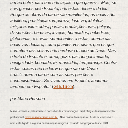
um ao outro, para que não façais o que quereis. Mas, se
sois guiados pelo Espírito, não estais debaixo da lei.
Porque as obras da carne são manifestas, as quais são:
adultério, prostituição, impureza, lascívia, idolatria,
feitiçaria, inimizades, porfias, emulações, iras, pelejas,
dissensões, heresias, invejas, homicídios, bebedices,
glutonarias, e coisas semelhantes a estas, acerca das
quais vos declaro, como já antes vos disse, que os que
cometem tais coisas não herdarão o reino de Deus. Mas
o fruto do Espírito é: amor, gozo, paz, longanimidade,
benignidade, bondade, fé, mansidão, temperança. Contra
estas coisas não há lei. E os que são de Cristo
crucificaram a carne com as suas paixões e
concupiscências. Se vivemos em Espírito, andemos
também em Espírito."
(
Gl 5:16-25
).
por Mario Persona
Mario Persona é palestrante e consultor de comunicação, marketing e desenvolvimento
profissional (
www.mariopersona.com.br
). Não possui formação ou título eclesiástico e
nem está ligado a alguma denominação religiosa, estando congregado desde 1981