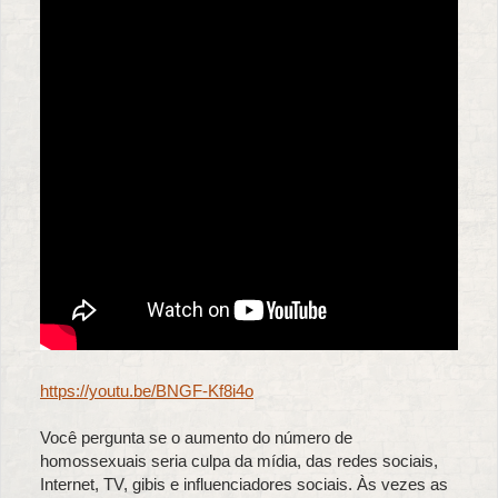
https://youtu.be/BNGF-Kf8i4o
Você pergunta se o aumento do número de
homossexuais seria culpa da mídia, das redes sociais,
Internet, TV, gibis e influenciadores sociais. Às vezes as