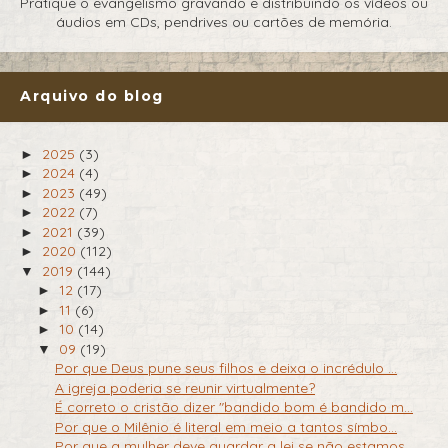
Pratique o evangelismo gravando e distribuindo os vídeos ou
áudios em CDs, pendrives ou cartões de memória.
Arquivo do blog
2025
(3)
►
2024
(4)
►
2023
(49)
►
2022
(7)
►
2021
(39)
►
2020
(112)
►
2019
(144)
▼
12
(17)
►
11
(6)
►
10
(14)
►
09
(19)
▼
Por que Deus pune seus filhos e deixa o incrédulo ...
A igreja poderia se reunir virtualmente?
É correto o cristão dizer "bandido bom é bandido m...
Por que o Milênio é literal em meio a tantos símbo...
Por que a mulher deve guardar a lei se não estamos...