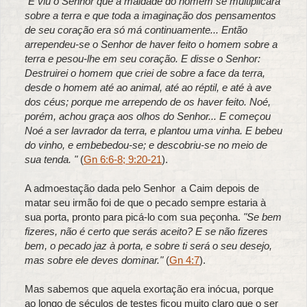
"E viu o Senhor que a maldade do homem se multiplicara
sobre a terra e que toda a imaginação dos pensamentos
de seu coração era só má continuamente... Então
arrependeu-se o Senhor de haver feito o homem sobre a
terra e pesou-lhe em seu coração. E disse o Senhor:
Destruirei o homem que criei de sobre a face da terra,
desde o homem até ao animal, até ao réptil, e até à ave
dos céus; porque me arrependo de os haver feito. Noé,
porém, achou graça aos olhos do Senhor... E começou
Noé a ser lavrador da terra, e plantou uma vinha.
E bebeu
do vinho, e embebedou-se; e descobriu-se no meio de
sua tenda. "
(
Gn 6:6-8
; 9:20-21
).
A admoestação dada pelo Senhor a Caim depois de
matar seu irmão foi de que o pecado sempre estaria à
sua porta, pronto para picá-lo com sua peçonha.
"Se bem
fizeres, não é certo que serás aceito? E se não fizeres
bem, o pecado jaz à porta, e sobre ti será o seu desejo,
mas sobre ele deves dominar."
(
Gn 4:7
).
Mas sabemos que aquela exortação era inócua, porque
ao longo de séculos de testes ficou muito claro que o ser