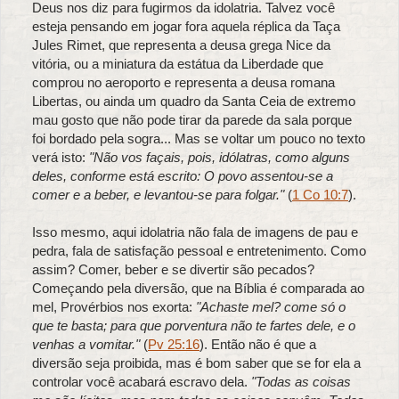
Deus nos diz para fugirmos da idolatria. Talvez você
esteja pensando em jogar fora aquela réplica da Taça
Jules Rimet, que representa a deusa grega Nice da
vitória, ou a miniatura da estátua da Liberdade que
comprou no aeroporto e representa a deusa romana
Libertas, ou ainda um quadro da Santa Ceia de extremo
mau gosto que não pode tirar da parede da sala porque
foi bordado pela sogra... Mas se voltar um pouco no texto
verá isto:
"Não vos façais, pois, idólatras, como alguns
deles, conforme está escrito: O povo assentou-se a
comer e a beber, e levantou-se para folgar."
(
1 Co 10:7
).
Isso mesmo, aqui idolatria não fala de imagens de pau e
pedra, fala de satisfação pessoal e entretenimento. Como
assim? Comer, beber e se divertir são pecados?
Começando pela diversão, que na Bíblia é comparada ao
mel, Provérbios nos exorta:
"Achaste mel? come só o
que te basta; para que porventura não te fartes dele, e o
venhas a vomitar."
(
Pv 25:16
). Então não é que a
diversão seja proibida, mas é bom saber que se for ela a
controlar você acabará escravo dela.
"Todas as coisas