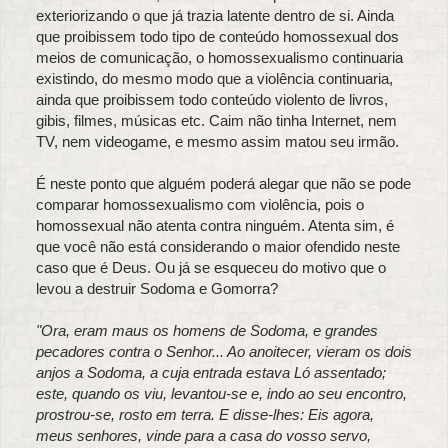
exteriorizando o que já trazia latente dentro de si. Ainda
que proibissem todo tipo de conteúdo homossexual dos
meios de comunicação, o homossexualismo continuaria
existindo, do mesmo modo que a violência continuaria,
ainda que proibissem todo conteúdo violento de livros,
gibis, filmes, músicas etc. Caim não tinha Internet, nem
TV, nem videogame, e mesmo assim matou seu irmão.
É neste ponto que alguém poderá alegar que não se pode
comparar homossexualismo com violência, pois o
homossexual não atenta contra ninguém. Atenta sim, é
que você não está considerando o maior ofendido neste
caso que é Deus. Ou já se esqueceu do motivo que o
levou a destruir Sodoma e Gomorra?
"Ora, eram maus os homens de Sodoma, e grandes
pecadores contra o Senhor... Ao anoitecer, vieram os dois
anjos a Sodoma, a cuja entrada estava Ló assentado;
este, quando os viu, levantou-se e, indo ao seu encontro,
prostrou-se, rosto em terra. E disse-lhes: Eis agora,
meus senhores, vinde para a casa do vosso servo,