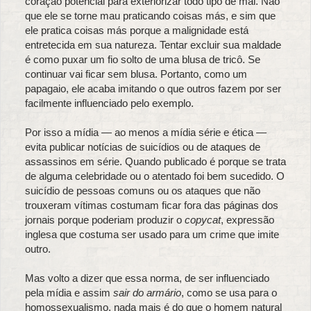
coração potencial para exteriorizar todo tipo de mal. Não
que ele se torne mau praticando coisas más, e sim que
ele pratica coisas más porque a malignidade está
entretecida em sua natureza. Tentar excluir sua maldade
é como puxar um fio solto de uma blusa de tricô. Se
continuar vai ficar sem blusa. Portanto, como um
papagaio, ele acaba imitando o que outros fazem por ser
facilmente influenciado pelo exemplo.
Por isso a mídia — ao menos a mídia série e ética —
evita publicar notícias de suicídios ou de ataques de
assassinos em série. Quando publicado é porque se trata
de alguma celebridade ou o atentado foi bem sucedido. O
suicídio de pessoas comuns ou os ataques que não
trouxeram vítimas costumam ficar fora das páginas dos
jornais porque poderiam produzir o
copycat
, expressão
inglesa que costuma ser usado para um crime que imite
outro.
Mas volto a dizer que essa norma, de ser influenciado
pela mídia e assim
sair do armário
, como se usa para o
homossexualismo, nada mais é do que o homem natural