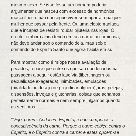
mesmo sexo. Se isso fosse um homem poderia
argumentar que nasceu com excesso de hormônios
masculinos e não consegue viver sem agarrar qualquer
mulher que passar pela frente. Ou uma cleptomaníaca
que é incapaz de resistir roubar bijuteria nas lojas. O
crente, embora ainda tendo em si a carne pecaminosa,
não deve andar sob o comando dela, mas sob o
comando do Espírito Santo que agora habita em si.
Para mostrar como é míope nossa avaliação de
pecados, repare que entre os que são condenados na
passagem a seguir estão lascívia (libertinagem ou
sexualidade exagerada), inimizades, emulações
(rivalidade ou desejo de prejudicar alguém), iras, pelejas,
dissensões, invejas e glutonarias, coisas que achamos
perfeitamente normais e nem sempre julgamos quando
as sentimos.
"Digo, porém: Andai em Espírito, e não cumprireis a
concupiscência da carne. Porque a carne cobiça contra o
Espírito, e o Espírito contra a carne; e estes opõem-se