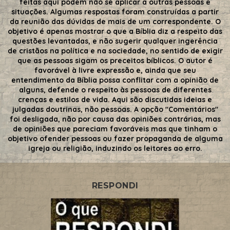
feitas aqui podem não se aplicar a outras pessoas e
situações. Algumas respostas foram construídas a partir
da reunião das dúvidas de mais de um correspondente. O
objetivo é apenas mostrar o que a Bíblia diz a respeito das
questões levantadas, e não sugerir qualquer ingerência
de cristãos na política e na sociedade, no sentido de exigir
que as pessoas sigam os preceitos bíblicos. O autor é
favorável à livre expressão e, ainda que seu
entendimento da Bíblia possa conflitar com a opinião de
alguns, defende o respeito às pessoas de diferentes
crenças e estilos de vida. Aqui são discutidas ideias e
julgadas doutrinas, não pessoas. A opção "Comentários"
foi desligada, não por causa das opiniões contrárias, mas
de opiniões que pareciam favoráveis mas que tinham o
objetivo ofender pessoas ou fazer propaganda de alguma
igreja ou religião, induzindo os leitores ao erro.
RESPONDI