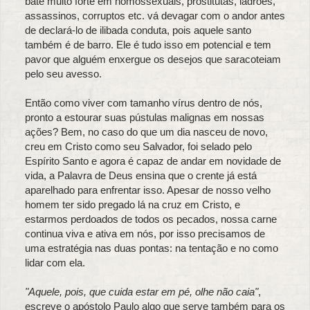
bate muito forte em homossexuais, prostitutas, ladrões,
assassinos, corruptos etc. vá devagar com o andor antes
de declará-lo de ilibada conduta, pois aquele santo
também é de barro. Ele é tudo isso em potencial e tem
pavor que alguém enxergue os desejos que saracoteiam
pelo seu avesso.
Então como viver com tamanho vírus dentro de nós,
pronto a estourar suas pústulas malignas em nossas
ações? Bem, no caso do que um dia nasceu de novo,
creu em Cristo como seu Salvador, foi selado pelo
Espírito Santo e agora é capaz de andar em novidade de
vida, a Palavra de Deus ensina que o crente já está
aparelhado para enfrentar isso. Apesar de nosso velho
homem ter sido pregado lá na cruz em Cristo, e
estarmos perdoados de todos os pecados, nossa carne
continua viva e ativa em nós, por isso precisamos de
uma estratégia nas duas pontas: na tentação e no como
lidar com ela.
"Aquele, pois, que cuida estar em pé, olhe não caia"
,
escreve o apóstolo Paulo algo que serve também para os