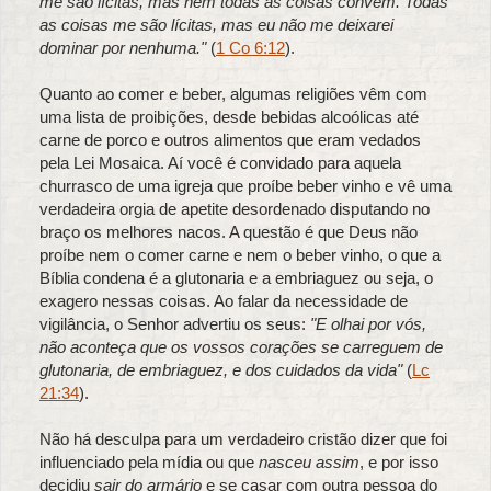
me são lícitas, mas nem todas as coisas convêm. Todas
as coisas me são lícitas, mas eu não me deixarei
dominar por nenhuma."
(
1 Co 6:12
).
Quanto ao comer e beber, algumas religiões vêm com
uma lista de proibições, desde bebidas alcoólicas até
carne de porco e outros alimentos que eram vedados
pela Lei Mosaica. Aí você é convidado para aquela
churrasco de uma igreja que proíbe beber vinho e vê uma
verdadeira orgia de apetite desordenado disputando no
braço os melhores nacos. A questão é que Deus não
proíbe nem o comer carne e nem o beber vinho, o que a
Bíblia condena é a glutonaria e a embriaguez ou seja, o
exagero nessas coisas. Ao falar da necessidade de
vigilância, o Senhor advertiu os seus:
"E olhai por vós,
não aconteça que os vossos corações se carreguem de
glutonaria, de embriaguez, e dos cuidados da vida"
(
Lc
21:34
).
Não há desculpa para um verdadeiro cristão dizer que foi
influenciado pela mídia ou que
nasceu assim
, e por isso
decidiu
sair do armário
e se casar com outra pessoa do