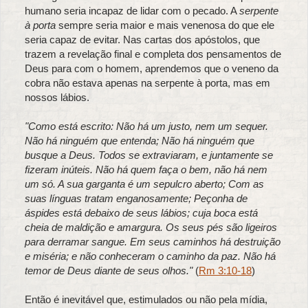
humano seria incapaz de lidar com o pecado. A
serpente
à porta
sempre seria maior e mais venenosa do que ele
seria capaz de evitar. Nas cartas dos apóstolos, que
trazem a revelação final e completa dos pensamentos de
Deus para com o homem, aprendemos que o veneno da
cobra não estava apenas na serpente à porta, mas em
nossos lábios.
"Como está escrito: Não há um justo, nem um sequer.
Não há ninguém que entenda; Não há ninguém que
busque a Deus. Todos se extraviaram, e juntamente se
fizeram inúteis. Não há quem faça o bem, não há nem
um só. A sua garganta é um sepulcro aberto; Com as
suas línguas tratam enganosamente; Peçonha de
áspides está debaixo de seus lábios; cuja boca está
cheia de maldição e amargura. Os seus pés são ligeiros
para derramar sangue. Em seus caminhos há destruição
e miséria; e não conheceram o caminho da paz. Não há
temor de Deus diante de seus olhos."
(
Rm 3:10-18
)
Então é inevitável que, estimulados ou não pela mídia,