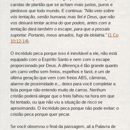
carolas de plantão que se acham mais justos, puros e
piedosos que todo mundo. E continua:
"Não veio sobre
vós tentação, senão humana; mas fiel é Deus, que não
vos deixará tentar acima do que podeis, antes com a
tentação dará também o escape, para que a possais
suportar. Portanto, meus amados, fugi da idolatria."
(
1 Co
10:12-14
).
O incrédulo peca porque isso é inevitável a ele, não está
equipado com o Espírito Santo e nem com o escape
proporcionado por Deus. A diferença é tão grande quanto
um carro velho sem freios, espelhos e farol, e um de
última geração que vem com freios ABS, câmeras,
alarme de proximidade e... deixo para você completar a
lista porque não entendo muito de carros. Nenhum
cristão poderá alegar que o freio falhou na hora em que
foi tentado, ou que não viu a situação de risco se
aproximando. O incrédulo peca porque não pode evitar; o
cristão peca porque quer pecar.
Se você observou o final da passagem, ali a Palavra de