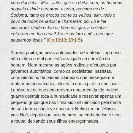
pernoitai nela... Mas, antes que se deitassem, os homens
daquela cidade cercaram a casa, os homens de
Sodoma, tanto os moços como os velhos, sim, todo o
povo de todos os lados; e chamaram por Ló e lhe
disseram: Onde estão os homens que, à noitinha,
entraram em tua casa? Traze-os fora a nós para que
abusemos deles."
(
Gn 13:13
; 19:1-5
).
A mera proibição pelas autoridades de material impróprio
não extirpa o mal que está arraigado ao coração do
homem. Nem mesmo as ações radicais efetuadas por
governos autoritários, como os socialistas, nazistas,
comunistas ou de países islâmicos que perseguem e
matam homossexuais, não evita que a prática continue.
Lembre-se de que nem mesmo uma medida tão radical
quanto destruir toda a humanidade e reservar apenas um
pequeno grupo que não tinha sido influenciado pela mídia
de seu tempo não teve sucesso. Refiro-me ao Dilúvio,
pois Noé, depois que saiu da arca, se embebedou e tirou
a roupa, deixando seus filhos envergonhados.