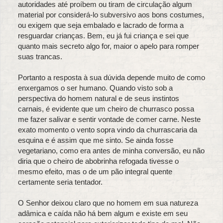
autoridades até proíbem ou tiram de circulação algum
material por considerá-lo subversivo aos bons costumes,
ou exigem que seja embalado e lacrado de forma a
resguardar crianças. Bem, eu já fui criança e sei que
quanto mais secreto algo for, maior o apelo para romper
suas trancas.
Portanto a resposta à sua dúvida depende muito de como
enxergamos o ser humano. Quando visto sob a
perspectiva do homem natural e de seus instintos
carnais, é evidente que um cheiro de churrasco possa
me fazer salivar e sentir vontade de comer carne. Neste
exato momento o vento sopra vindo da churrascaria da
esquina e é assim que me sinto. Se ainda fosse
vegetariano, como era antes de minha conversão, eu não
diria que o cheiro de abobrinha refogada tivesse o
mesmo efeito, mas o de um pão integral quente
certamente seria tentador.
O Senhor deixou claro que no homem em sua natureza
adâmica e caída não há bem algum e existe em seu