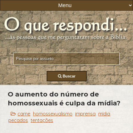
Buscar
O aumento do número de
homossexuais é culpa da mídia?
carne
homossexualismo
imprensa
mídia
,
,
,
,
pecados
tentações
,