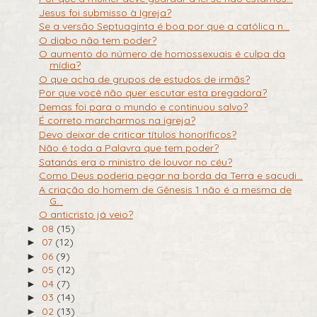
Jesus foi submisso à Igreja?
Se a versão Septuaginta é boa por que a católica n...
O diabo não tem poder?
O aumento do número de homossexuais é culpa da
mídia?
O que acha de grupos de estudos de irmãs?
Por que você não quer escutar esta pregadora?
Demas foi para o mundo e continuou salvo?
É correto marcharmos na igreja?
Devo deixar de criticar títulos honoríficos?
Não é toda a Palavra que tem poder?
Satanás era o ministro de louvor no céu?
Como Deus poderia pegar na borda da Terra e sacudi...
A criação do homem de Gênesis 1 não é a mesma de
G...
O anticristo já veio?
08
(15)
►
07
(12)
►
06
(9)
►
05
(12)
►
04
(7)
►
03
(14)
►
02
(13)
►