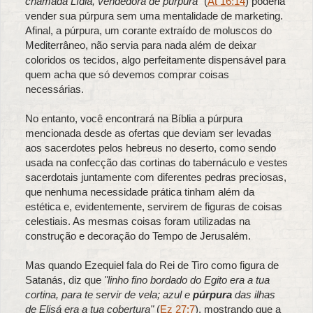
chamada Lídia, vendedora de púrpura"
(
At 16:14
) poderia
vender sua púrpura sem uma mentalidade de marketing.
Afinal, a púrpura, um corante extraído de moluscos do
Mediterrâneo, não servia para nada além de deixar
coloridos os tecidos, algo perfeitamente dispensável para
quem acha que só devemos comprar coisas
necessárias.
No entanto, você encontrará na Bíblia a púrpura
mencionada desde as ofertas que deviam ser levadas
aos sacerdotes pelos hebreus no deserto, como sendo
usada na confecção das cortinas do tabernáculo e vestes
sacerdotais juntamente com diferentes pedras preciosas,
que nenhuma necessidade prática tinham além da
estética e, evidentemente, servirem de figuras de coisas
celestiais. As mesmas coisas foram utilizadas na
construção e decoração do Tempo de Jerusalém.
Mas quando Ezequiel fala do Rei de Tiro como figura de
Satanás, diz que
"linho fino bordado do Egito era a tua
cortina, para te servir de vela; azul e
púrpura
das ilhas
de Elisá era a tua cobertura"
(
Ez 27:7
), mostrando que a