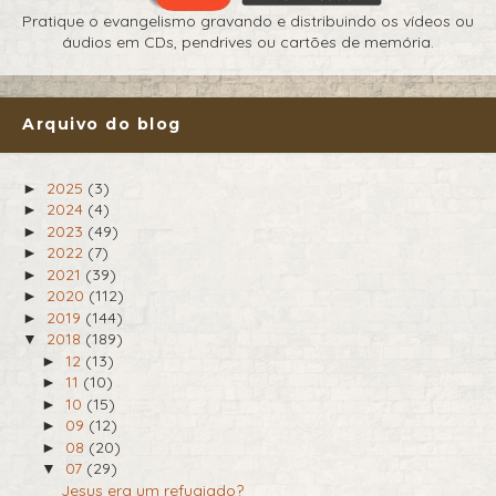
Pratique o evangelismo gravando e distribuindo os vídeos ou
áudios em CDs, pendrives ou cartões de memória.
Arquivo do blog
2025
(3)
►
2024
(4)
►
2023
(49)
►
2022
(7)
►
2021
(39)
►
2020
(112)
►
2019
(144)
►
2018
(189)
▼
12
(13)
►
11
(10)
►
10
(15)
►
09
(12)
►
08
(20)
►
07
(29)
▼
Jesus era um refugiado?