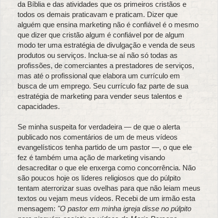
da Bíblia e das atividades que os primeiros cristãos e
todos os demais praticavam e praticam. Dizer que
alguém que ensina marketing não é confiável é o mesmo
que dizer que cristão algum é confiável por de algum
modo ter uma estratégia de divulgação e venda de seus
produtos ou serviços. Inclua-se aí não só todas as
profissões, de comerciantes a prestadores de serviços,
mas até o profissional que elabora um currículo em
busca de um emprego. Seu currículo faz parte de sua
estratégia de marketing para vender seus talentos e
capacidades.
Se minha suspeita for verdadeira — de que o alerta
publicado nos comentários de um de meus vídeos
evangelísticos tenha partido de um pastor —, o que ele
fez é também uma ação de marketing visando
desacreditar o que ele enxerga como concorrência. Não
são poucos hoje os líderes religiosos que do púlpito
tentam aterrorizar suas ovelhas para que não leiam meus
textos ou vejam meus vídeos. Recebi de um irmão esta
mensagem:
"O pastor em minha igreja disse no púlpito