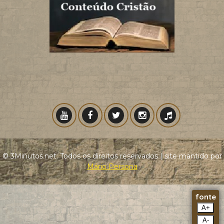
© 3Minutos.net. Todos os direitos reservados | site mantido por
Mário Persona
fonte
A+
A-