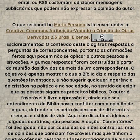
email ou RSS costumam adicionar mensagens
publicitárias que podem não expressar a opinião do autor.
O que respondi
by
Mario Persona
is licensed under a
Creative Commons Atribuição-Vedada a Criação de Obras
Derivadas 2.5 Brasil License
.
Esclarecimentos:
O conteúdo deste blog traz respostas a
perguntas de correspondentes, portanto as afirmações
feitas aqui podem não se aplicar a outras pessoas e
situações. Algumas respostas foram construídas a partir
da reunião das dúvidas de mais de um correspondente. O
objetivo é apenas mostrar o que a Bíblia diz a respeito das
questões levantadas, e não sugerir qualquer ingerência
de cristãos na política e na sociedade, no sentido de exigir
que as pessoas sigam os preceitos bíblicos. O autor é
favorável à livre expressão e, ainda que seu
entendimento da Bíblia possa conflitar com a opinião de
alguns, defende o respeito às pessoas de diferentes
crenças e estilos de vida. Aqui são discutidas ideias e
julgadas doutrinas, não pessoas. A opção "Comentários"
foi desligada, não por causa das opiniões contrárias, mas
de opiniões que pareciam favoráveis mas que tinham o
objetivo ofender pessoas ou fazer propaganda de alguma