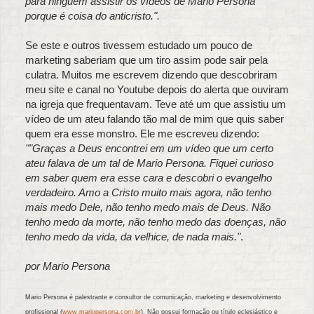
para ninguém assistir os vídeos de Mario Persona
porque é coisa do anticristo.".
Se este e outros tivessem estudado um pouco de
marketing saberiam que um tiro assim pode sair pela
culatra. Muitos me escrevem dizendo que descobriram
meu site e canal no Youtube depois do alerta que ouviram
na igreja que frequentavam. Teve até um que assistiu um
vídeo de um ateu falando tão mal de mim que quis saber
quem era esse monstro. Ele me escreveu dizendo:
""Graças a Deus encontrei em um vídeo que um certo
ateu falava de um tal de Mario Persona. Fiquei curioso
em saber quem era esse cara e descobri o evangelho
verdadeiro. Amo a Cristo muito mais agora, não tenho
mais medo Dele, não tenho medo mais de Deus. Não
tenho medo da morte, não tenho medo das doenças, não
tenho medo da vida, da velhice, de nada mais."
.
por Mario Persona
Mario Persona é palestrante e consultor de comunicação, marketing e desenvolvimento
profissional (
www.mariopersona.com.br
). Não possui formação ou título eclesiástico e