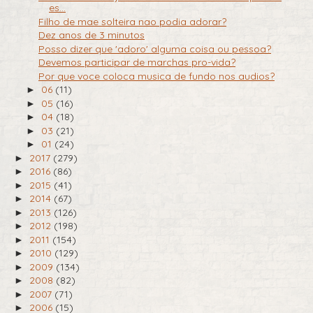
es...
Filho de mae solteira nao podia adorar?
Dez anos de 3 minutos
Posso dizer que 'adoro' alguma coisa ou pessoa?
Devemos participar de marchas pro-vida?
Por que voce coloca musica de fundo nos audios?
06
(11)
►
05
(16)
►
04
(18)
►
03
(21)
►
01
(24)
►
2017
(279)
►
2016
(86)
►
2015
(41)
►
2014
(67)
►
2013
(126)
►
2012
(198)
►
2011
(154)
►
2010
(129)
►
2009
(134)
►
2008
(82)
►
2007
(71)
►
2006
(15)
►