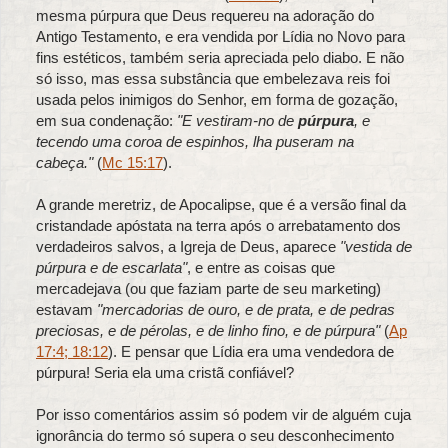
mesma púrpura que Deus requereu na adoração do
Antigo Testamento, e era vendida por Lídia no Novo para
fins estéticos, também seria apreciada pelo diabo. E não
só isso, mas essa substância que embelezava reis foi
usada pelos inimigos do Senhor, em forma de gozação,
em sua condenação:
"E vestiram-no de
púrpura
, e
tecendo uma coroa de espinhos, lha puseram na
cabeça."
(
Mc 15:17
).
A grande meretriz, de Apocalipse, que é a versão final da
cristandade apóstata na terra após o arrebatamento dos
verdadeiros salvos, a Igreja de Deus, aparece
"vestida de
púrpura e de escarlata"
, e entre as coisas que
mercadejava (ou que faziam parte de seu marketing)
estavam
"mercadorias de ouro, e de prata, e de pedras
preciosas, e de pérolas, e de linho fino, e de púrpura"
(
Ap
17:4
; 18:12
). E pensar que Lídia era uma vendedora de
púrpura! Seria ela uma cristã confiável?
Por isso comentários assim só podem vir de alguém cuja
ignorância do termo só supera o seu desconhecimento