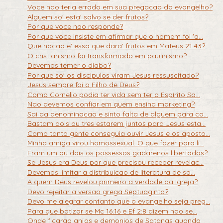
Voce nao teria errado em sua pregacao do evangelho?
Alguem so' esta' salvo se der frutos?
Por que voce nao responde?
Por que voce insiste em afirmar que o homem foi 'a...
Que nacao e' essa que dara' frutos em Mateus 21:43?
O cristianismo foi transformado em paulinismo?
Devemos temer o diabo?
Por que so' os discipulos viram Jesus ressuscitado?
Jesus sempre foi o Filho de Deus?
Como Cornelio podia ter vida sem ter o Espírito Sa...
Nao devemos confiar em quem ensina marketing?
Sai da denominacao e sinto falta de alguem para co...
Bastam dois ou tres estarem juntos para Jesus esta...
Como tanta gente conseguia ouvir Jesus e os aposto...
Minha amiga virou homossexual. O que fazer para li...
Eram um ou dois os possessos gadarenos libertados?
Se Jesus era Deus por que precisou receber revelac...
Devemos limitar a distribuicao de literatura de sa...
A quem Deus revelou primeiro a verdade da Igreja?
Devo rejeitar a versao grega Septuaginta?
Devo me alegrar contanto que o evangelho seja preg...
Para que batizar se Mc 16:16 e Ef 2:8 dizem nao se...
Onde ficarao anjos e demonios de Satanas quando